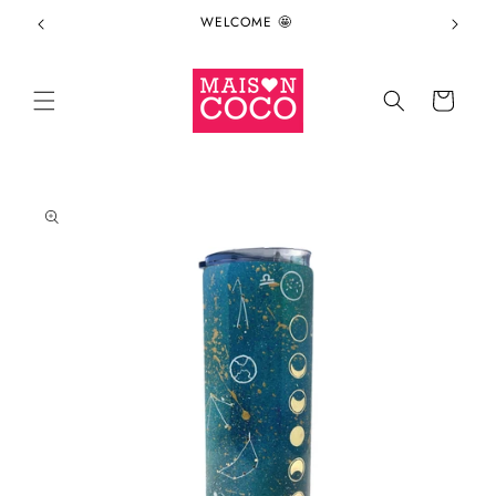
Ir
WELCOME 🤩
directamente
al contenido
Carrito
Ir
directamente
a la
información
del producto