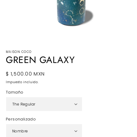
Abrir
elemento
MAISON COCO
multimedia
GREEN GALAXY
1
en
una
ventana
Precio
$ 1,500.00 MXN
modal
habitual
Impuesto incluido.
Tamaño
Personalizado