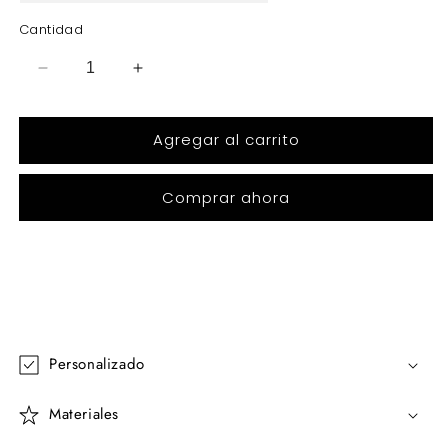
Cantidad
Reducir
Aumentar
cantidad
cantidad
para
para
Agregar al carrito
GREEN
GREEN
GALAXY
GALAXY
Comprar ahora
Personalizado
Materiales