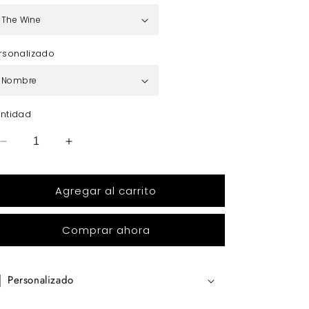
rsonalizado
ntidad
Reducir
Aumentar
cantidad
cantidad
para
para
Agregar al carrito
WATERCOLOR
WATERCOLOR
SELENITE
SELENITE
Comprar ahora
Personalizado