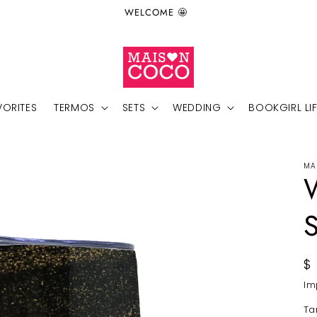
WELCOME 🤩
VORITES
TERMOS
SETS
WEDDING
BOOKGIRL LI
MA
P
$
h
Im
T